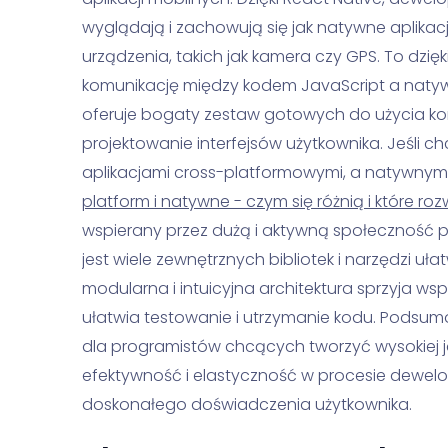
wyglądają i zachowują się jak natywne aplikacj
urządzenia, takich jak kamera czy GPS. To dzięk
komunikację między kodem JavaScript a naty
oferuje bogaty zestaw gotowych do użycia ko
projektowanie interfejsów użytkownika. Jeśli c
aplikacjami cross-platformowymi, a natywnymi p
platform i natywne - czym się różnią i które r
wspierany przez dużą i aktywną społeczność 
jest wiele zewnętrznych bibliotek i narzędzi u
modularna i intuicyjna architektura sprzyja w
ułatwia testowanie i utrzymanie kodu. Podsum
dla programistów chcących tworzyć wysokiej ja
efektywność i elastyczność w procesie dewel
doskonałego doświadczenia użytkownika.