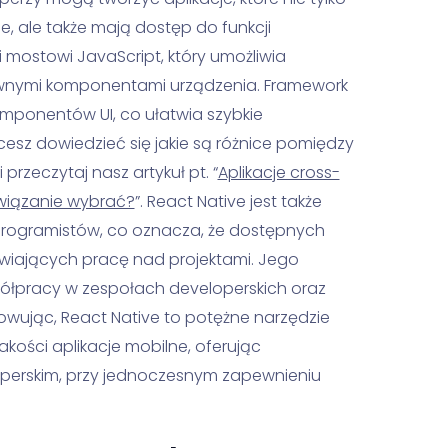
e, ale także mają dostęp do funkcji
i mostowi JavaScript, który umożliwia
wnymi komponentami urządzenia. Framework
mponentów UI, co ułatwia szybkie
hcesz dowiedzieć się jakie są różnice pomiędzy
rzeczytaj nasz artykuł pt. “
Aplikacje cross-
ozwiązanie wybrać?
”. React Native jest także
programistów, co oznacza, że dostępnych
łatwiających pracę nad projektami. Jego
spółpracy w zespołach developerskich oraz
owując, React Native to potężne narzędzie
kości aplikacje mobilne, oferując
operskim, przy jednoczesnym zapewnieniu