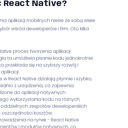
 React Native?
ia aplikacji mobilnych niesie ze sobą wiele
wybór wśród deweloperów i firm. Oto kilka
Native proces tworzenia aplikacji
ia ta umożliwia pisanie kodu jednokrotnie
o przekłada się na szybszy rozwój i
plikacji.
w React Native działają płynnie i szybko,
ednio z urządzenia, co zapewnia
żone do aplikacji natywnych.
go wykorzystania kodu na różnych
a oddzielnych zespołów deweloperskich
e oszczędności kosztów.
prowadzenia na rynek - React Native
onentów i modułów natywnych, co