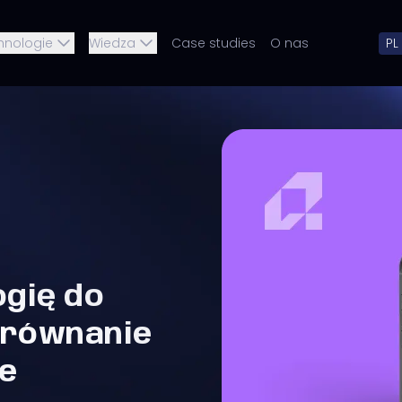
hnologie
Wiedza
Case studies
O nas
PL
ogię do
Porównanie
ve