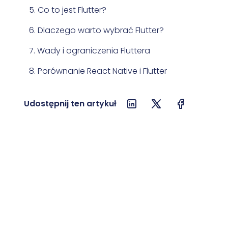
5. Co to jest Flutter?
6. Dlaczego warto wybrać Flutter?
7. Wady i ograniczenia Fluttera
8. Porównanie React Native i Flutter
9. Jak wybrać między React Native a
Udostępnij ten artykuł
Flutterem?
10. Podsumowanie
11. FAQ