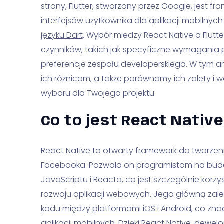
strony, Flutter, stworzony przez Google, jest
interfejsów użytkownika dla aplikacji mobilny
języku Dart
. Wybór między React Native a Flutte
czynników, takich jak specyficzne wymagania p
preferencje zespołu developerskiego. W tym art
ich różnicom, a także porównamy ich zalety i
wyboru dla Twojego projektu.
Co to jest React Nativ
React Native to otwarty framework do tworzen
Facebooka. Pozwala on programistom na budow
JavaScriptu i Reacta, co jest szczególnie korzys
rozwoju aplikacji webowych. Jego główną zal
kodu między platformami iOS i Android
, co zna
aplikacji mobilnych. Dzięki React Native, dewel