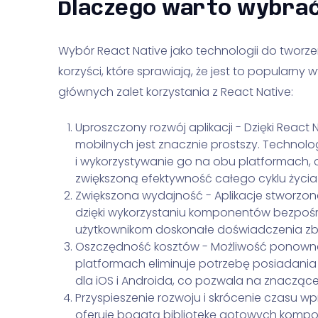
Dlaczego warto wybrać
Wybór React Native jako technologii do tworzen
korzyści, które sprawiają, że jest to popularny 
głównych zalet korzystania z React Native:
Uproszczony rozwój aplikacji - Dzięki React 
mobilnych jest znacznie prostszy. Technolog
i wykorzystywanie go na obu platformach, c
zwiększoną efektywność całego cyklu życia a
Zwiększona wydajność - Aplikacje stworzone 
dzięki wykorzystaniu komponentów bezpośr
użytkownikom doskonałe doświadczenia zbli
Oszczędność kosztów - Możliwość ponowne
platformach eliminuje potrzebę posiadani
dla iOS i Androida, co pozwala na znacząc
Przyspieszenie rozwoju i skrócenie czasu w
oferuje bogatą bibliotekę gotowych komp