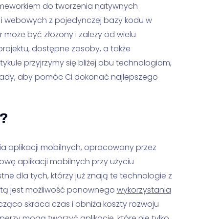
 frameworkiem do tworzenia natywnych
ch i webowych z pojedynczej bazy kodu w
r może być złożony i zależy od wielu
rojektu, dostępne zasoby, a także
ykule przyjrzymy się bliżej obu technologiom,
 wady, aby pomóc Ci dokonać najlepszego
e?
ia aplikacji mobilnych, opracowany przez
ę aplikacji mobilnych przy użyciu
tne dla tych, którzy już znają te technologie z
etą jest możliwość ponownego
wykorzystania
cząco skraca czas i obniża koszty rozwoju
operzy mogą tworzyć aplikacje, które nie tylko