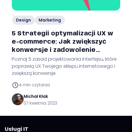
Design
Marketing
5 Strategii optymalizacji UX w
e-commerce: Jak zwiększyć
konwersje i zadowolenie
klientów
Poznaj 5 zasad projektowania interfejsu, które
poprawią UX Twojego sklepu internetowego i
zwiększą konwersje.
4
min czytania
Michał
Kłak
07 kwietnia 2023
Usługi IT