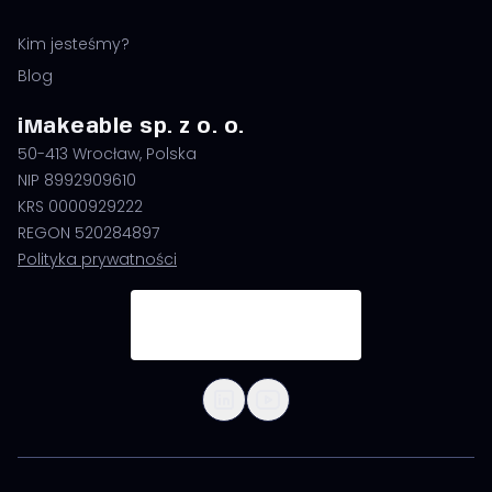
Kim jesteśmy?
Blog
iMakeable sp. z o. o.
50-413 Wrocław, Polska
NIP 8992909610
KRS 0000929222
REGON 520284897
Polityka prywatności