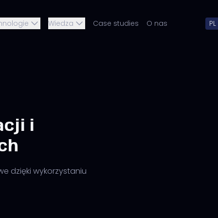
hnologie
Wiedza
Case studies
O nas
PL
cji i
ch
we dzięki wykorzystaniu