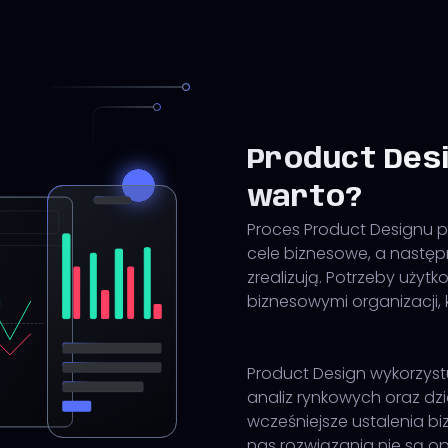
Product Desi
warto?
Proces Product Designu p
cele biznesowe, a następn
zrealizują. Potrzeby użyt
biznesowymi organizacji, 
Product Design wykorzys
analiz rynkowych oraz dz
wcześniejsze ustalenia b
nas rozwiązania nie są o