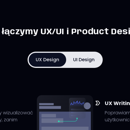
 łączymy UX/UI i Product Des
UX Design
UI Design
UX Writi
by wizualizować
Poprawiamy
y, zanim
użytkownicy