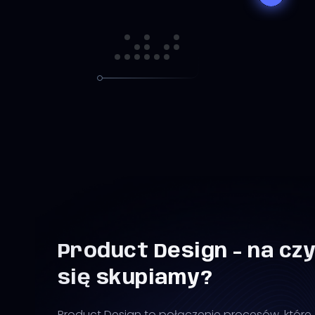
Product Design - na cz
się skupiamy?
Product Design to połączenie procesów, które