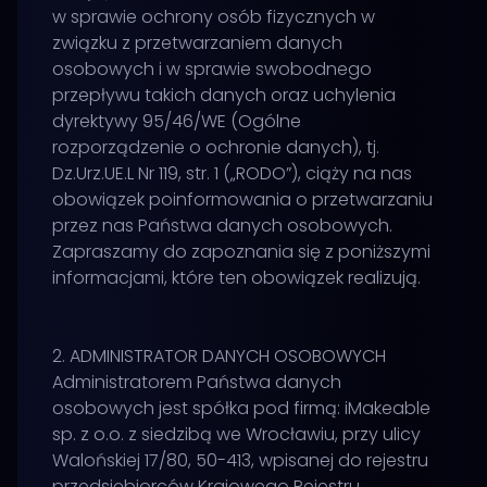
w sprawie ochrony osób fizycznych w
związku z przetwarzaniem danych
osobowych i w sprawie swobodnego
przepływu takich danych oraz uchylenia
dyrektywy 95/46/WE (Ogólne
rozporządzenie o ochronie danych), tj.
Dz.Urz.UE.L Nr 119, str. 1 („RODO”), ciąży na nas
obowiązek poinformowania o przetwarzaniu
przez nas Państwa danych osobowych.
Zapraszamy do zapoznania się z poniższymi
informacjami, które ten obowiązek realizują.
2. ADMINISTRATOR DANYCH OSOBOWYCH
Administratorem Państwa danych
osobowych jest spółka pod firmą: iMakeable
sp. z o.o. z siedzibą we Wrocławiu, przy ulicy
Walońskiej 17/80, 50-413, wpisanej do rejestru
przedsiębiorców Krajowego Rejestru