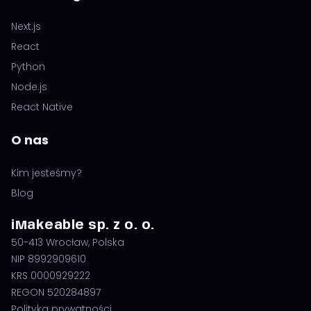
Next.js
React
Python
Node.js
React Native
O nas
Kim jesteśmy?
Blog
iMakeable sp. z o. o.
50-413 Wrocław, Polska
NIP 8992909610
KRS 0000929222
REGON 520284897
Polityka prywatności