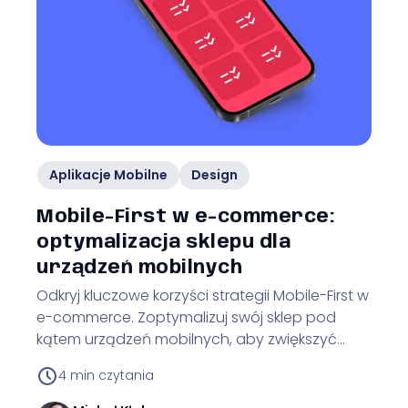
Aplikacje Mobilne
Design
Mobile-First w e-commerce:
optymalizacja sklepu dla
urządzeń mobilnych
Odkryj kluczowe korzyści strategii Mobile-First w
e-commerce. Zoptymalizuj swój sklep pod
kątem urządzeń mobilnych, aby zwiększyć
konwersje, poprawić UX i zyskać przewagę nad
4
min czytania
konkurencją.