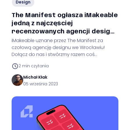
Design
The Manifest ogłasza iMakeable
jedną z najczęściej
recenzowanych agencji designu
we Wrocławiu!
iMakeable uznane przez The Manifest za
czołową agencję designu we Wrocławiu!
Dołącz do nas i stwórzmy razem coś
wyjątkowego.
2
min czytania
Michał
Kłak
05 września 2023