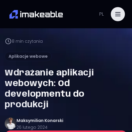
PL
8
min czytania
Aplikacje webowe
Wdrażanie aplikacji
webowych: Od
developmentu do
produkcji
Maksymilian
Konarski
26 lutego 2024