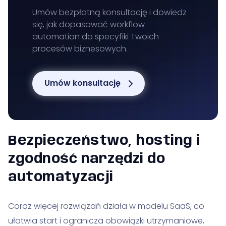
Umów bezpłatną konsultację i dowiedz
się, jak dopasować workflow
automation do specyfiki Twoich
procesów biznesowych.
Umów konsultację
Bezpieczeństwo, hosting i
zgodność narzędzi do
automatyzacji
Coraz więcej rozwiązań działa w modelu SaaS, co
ułatwia start i ogranicza obowiązki utrzymaniowe,