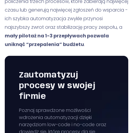
policzenia trzech procesów, które zabierają najwięcej
czasu lub generują najwięcej zgłoszeń do wsparcia -
ich szybka automatyzacja zwykle przynosi
najszybszy zwrot oraz stabilizację pracy zespołu, a
mały pilotaż na 1-3 przepływach pozwala
uniknąć “przepalenia” budżetu
.
Zautomatyzuj
procesy w swojej
firmie
Poznaj sprawdzone możliwości
wdrożenia automatyzacji dzięki
narzędziom low-code i no-code oraz
dowiedz się, które procesy da się