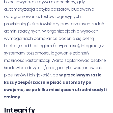
biznesowych, ale bywa nieoceniony, gdy
automatyzacja dotyka obszarów budowania
oprogramowania, testów regresyjnych,
provisioning’u środowisk czy powtarzalnych zadań
administracyjnych. W organizacjach o wysokich
wymaganiach compliance docenia się pełną
kontrolę nad hostingiem (on-premise), integrację z
systemami tożsamości, logowanie zdarzeń i
możliwość kastomizacji. Warto zaplanować osobne
środowiska dev/test/prod, politykę wersjonowania
pipeline’ów i ich “jakość”, bo
w przeciwnym razie
każdy zespół zacznie pisać automaty po
swojemu, co po kilku miesiącach utrudni audyt i
zmiany
.
Integrify