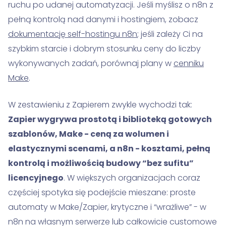
ruchu po udanej automatyzacji. Jeśli myślisz o n8n z
pełną kontrolą nad danymi i hostingiem, zobacz
dokumentację self-hostingu n8n
; jeśli zależy Ci na
szybkim starcie i dobrym stosunku ceny do liczby
wykonywanych zadań, porównaj plany w
cenniku
Make
.
W zestawieniu z Zapierem zwykle wychodzi tak:
Zapier wygrywa prostotą i biblioteką gotowych
szablonów, Make - ceną za wolumen i
elastycznymi scenami, a n8n - kosztami, pełną
kontrolą i możliwością budowy “bez sufitu”
licencyjnego
. W większych organizacjach coraz
częściej spotyka się podejście mieszane: proste
automaty w Make/Zapier, krytyczne i “wrażliwe” - w
n8n na własnym serwerze lub całkowicie customowe