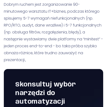
Dobrym ruchem jest zorganizowanie 90-
minutowego warsztatu IT+biznes, podczas którego
spisujemy 5-7 wymagań niefunkcjonalnych (np.
RPO/RTO, audyt, dane wrażliwe) i 5-7 funkcjonalnych
(np. obsługa filtrów, rozgałęzienia, błędy), a
następnie wystawiamy dwie platformy na “minitest” -
jeden proces end-to-end - bo taka próba szybko
obnaża różnice, które trudno zauważyć na
prezentacji。
Skonsultuj wybór
narzędzi do
automatyzacji