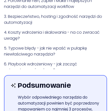
2. Porównanie n8n, Zapier i Make i najlepszych
narzędzi do automatyzacji workflow
3. Bezpieczeństwo, hosting i zgodność narzędzi do
automatyzacji
4. Koszty wdrożenia i skalowania - na co zwracać
uwagę?
5. Typowe błędy - jak nie wpaść w pułapkę
niewłaściwego narzędzia?
6. Playbook wdrożeniowy - jak zacząć
automatyzować z głową?
7. Checklista zgodności i TCO (total cost of
Podsumowanie
ownership)
8. Podsumowanie
Wybór odpowiedniego narzędzia do
automatyzacji powinien być poprzedzony
mapowaniem co najmniej 3 procesów,