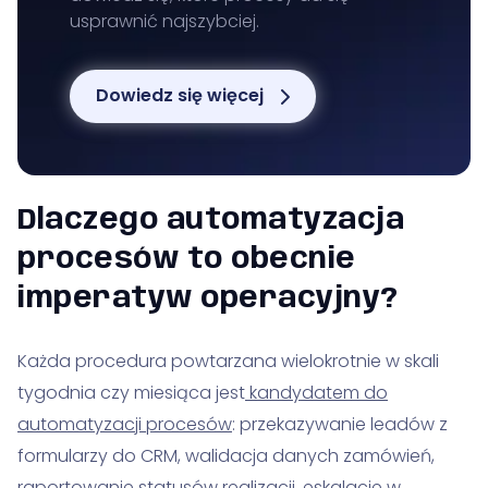
usprawnić najszybciej.
Dowiedz się więcej
Dlaczego automatyzacja
procesów to obecnie
imperatyw operacyjny?
Każda procedura powtarzana wielokrotnie w skali
tygodnia czy miesiąca jest
kandydatem do
automatyzacji procesów
: przekazywanie leadów z
formularzy do CRM, walidacja danych zamówień,
raportowanie statusów realizacji, eskalacje w