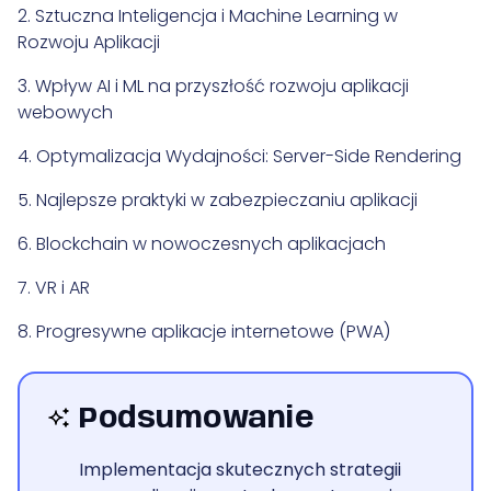
2. Sztuczna Inteligencja i Machine Learning w
Rozwoju Aplikacji
3. Wpływ AI i ML na przyszłość rozwoju aplikacji
webowych
4. Optymalizacja Wydajności: Server-Side Rendering
5. Najlepsze praktyki w zabezpieczaniu aplikacji
6. Blockchain w nowoczesnych aplikacjach
7. VR i AR
8. Progresywne aplikacje internetowe (PWA)
9. Mikroserwisy w Architekturze Aplikacji
Podsumowanie
10. Implementacja GPT i automatyzacja z
wykorzystaniem możliwości LLM
Implementacja skutecznych strategii
11. Adaptacja Technologii Chmurowych w Rozwoju IT