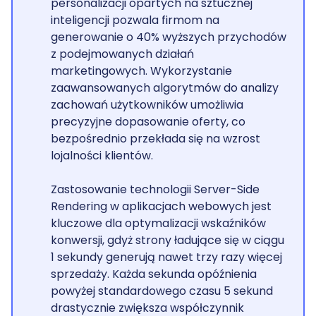
personalizacji opartych na sztucznej
inteligencji pozwala firmom na
12. UX/UI w Projektowaniu Aplikacji
generowanie o 40% wyższych przychodów
z podejmowanych działań
13. WebAssembly
marketingowych. Wykorzystanie
14. Przyszłość Web Developmentu: Prognozy i
zaawansowanych algorytmów do analizy
Trendy
zachowań użytkowników umożliwia
precyzyjne dopasowanie oferty, co
15. FAQ: Najczęściej Zadawane Pytania o Rozwój
bezpośrednio przekłada się na wzrost
Aplikacji Webowych
lojalności klientów.
16. Podsumowanie
Zastosowanie technologii Server-Side
Rendering w aplikacjach webowych jest
kluczowe dla optymalizacji wskaźników
konwersji, gdyż strony ładujące się w ciągu
1 sekundy generują nawet trzy razy więcej
sprzedaży. Każda sekunda opóźnienia
powyżej standardowego czasu 5 sekund
drastycznie zwiększa współczynnik