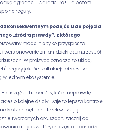
ogikę agregacji i walidacji raz - a potem
spólne reguły.
raz konsekwentnym podejściu do pojęcia
yjnego „źródła prawdy”, z którego
ktowany model nie tylko przyspiesza
 i wersjonowanie zmian, dzięki czemu zespół
arkuszach. W praktyce oznacza to układ,
), reguły jakości, kalkulacje biznesowe i
ją w jednym ekosystemie.
 - zacząć od raportów, które naprawdę
akres o kolejne działy. Daje to lepszą kontrolę
a krótkich pętlach. Jeżeli w Twojej
ęcznie tworzonych arkuszach, zacznij od
kowania miejsc, w których często dochodzi