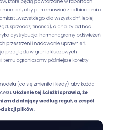
tów, które będą powtarzalne w raportach
To moment, aby porozmawiać z odbiorcami o
miast „wszystkiego dla wszystkich”, lepiej
ząd, sprzedaż, finanse), a analizy ad hoc
amyka dystrybucja: harmonogramy odświeżeń,
ch przestrzeni i nadawanie uprawnień.
sja przeglądu w gronie kluczowych
i temu ograniczamy późniejsze korekty i
elu (co się zmieniło i kiedy), aby każda
ocesu.
Ułożenie tej ścieżki sprawia, że
izm działający według reguł, a zespół
odukcji plików.