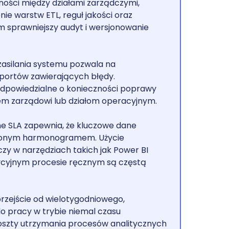
ości między działami zarządczymi,
ie warstw ETL, reguł jakości oraz
m sprawniejszy audyt i wersjonowanie
zasilania systemu pozwala na
portów zawierających błędy.
dpowiedzialne o konieczności poprawy
em zarządowi lub działom operacyjnym.
ne SLA zapewnia, że kluczowe dane
talonym harmonogramem. Użycie
zy w narzędziach takich jak Power BI
dycyjnym procesie ręcznym są częstą
zejście od wielotygodniowego,
 pracy w trybie niemal czasu
oszty utrzymania procesów analitycznych