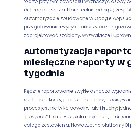
Warto przy tym zawczasu wyznaczyć osoby od
dobrać narzędzia, które realnie odciążą zespó
automatyzacje
zbudowane w
Google Apps Sc
przygotowanie i wysyłkę arkuszy bez angażow
zaprojektować szablony, wyzwalacze i uprawni
Automatyzacja raporto
miesięczne raporty w 
tygodnia
Ręczne raportowanie zwykle oznacza tygodnie p
scalaniu arkuszy, pilnowaniu formuł, dopisywani
proces jest nie tylko powolny, ale i kruchy: je
„posypać” formuły w wielu miejscach, a drobna
całego zestawienia. Nowoczesne platformy BI