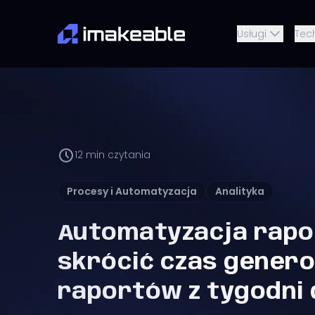
Usługi
Tec
12
min czytania
Procesy i Automatyzacja
Analityka
Automatyzacja rapo
skrócić czas gener
raportów z tygodni 