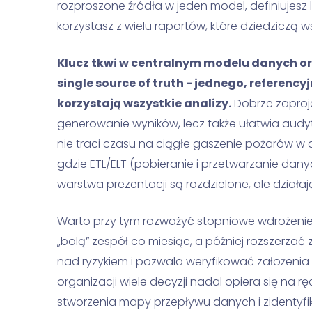
rozproszone źródła w jeden model, definiujesz l
korzystasz z wielu raportów, które dziedziczą w
Klucz tkwi w centralnym modelu danych o
single source of truth - jednego, referenc
korzystają wszystkie analizy.
Dobrze zaproje
generowanie wyników, lecz także ułatwia audyt
nie traci czasu na ciągłe gaszenie pożarów w 
gdzie ETL/ELT (pobieranie i przetwarzanie danych
warstwa prezentacji są rozdzielone, ale działa
Warto przy tym rozważyć stopniowe wdrożenie
„bolą” zespół co miesiąc, a później rozszerzać z
nad ryzykiem i pozwala weryfikować założenia n
organizacji wiele decyzji nadal opiera się na r
stworzenia mapy przepływu danych i zidentyfi