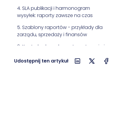
4. SLA publikacji i harmonogram
wysyłek: raporty zawsze na czas
5. Szablony raportów - przykłady dla
zarządu, sprzedaży i finansów
6. Kontrola danych - automatyzacja i
narzędzia BI
Udostępnij ten artykuł
7. Automatyzacja raportowania dla
nieruchomości: wyzwania i
rozwiązania
8. Najczęstsze błędy i mity dotyczące
automatyzacji raportów
9. Narzędzia do automatyzacji
raportów - które wybrać?
10. Wdrożenie automatyzacji