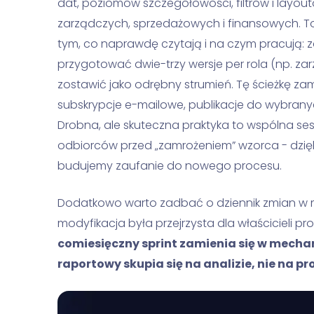
dat, poziomów szczegółowości, filtrów i layou
zarządczych, sprzedażowych i finansowych. 
tym, co naprawdę czytają i na czym pracują: za
przygotować dwie-trzy wersje per rola (np. zar
zostawić jako odrębny strumień. Tę ścieżkę z
subskrypcje e-mailowe, publikacje do wybrany
Drobna, ale skuteczna praktyka to wspólna se
odbiorców przed „zamrożeniem” wzorca - dzięk
budujemy zaufanie do nowego procesu.
Dodatkowo warto zadbać o dziennik zmian w mod
modyfikacja była przejrzysta dla właścicieli pr
comiesięczny sprint zamienia się w mechan
raportowy skupia się na analizie, nie na pr