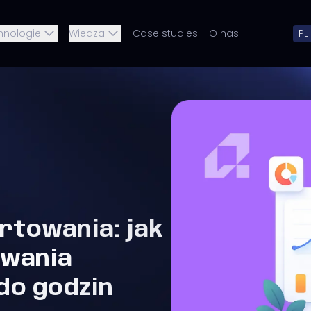
hnologie
Wiedza
Case studies
O nas
PL
rtowania: jak
owania
do godzin