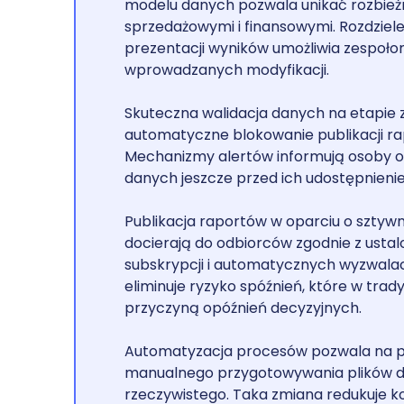
modelu danych pozwala unikać rozbieżn
sprzedażowymi i finansowymi. Rozdzielen
prezentacji wyników umożliwia zespoło
wprowadzanych modyfikacji.
Skuteczna walidacja danych na etapie 
automatyczne blokowanie publikacji ra
Mechanizmy alertów informują osoby o
danych jeszcze przed ich udostępnieni
Publikacja raportów w oparciu o sztyw
docierają do odbiorców zgodnie z us
subskrypcji i automatycznych wyzwalac
eliminuje ryzyko spóźnień, które w tra
przyczyną opóźnień decyzyjnych.
Automatyzacja procesów pozwala na pr
manualnego przygotowywania plików do
rzeczywistego. Taka zmiana redukuje k