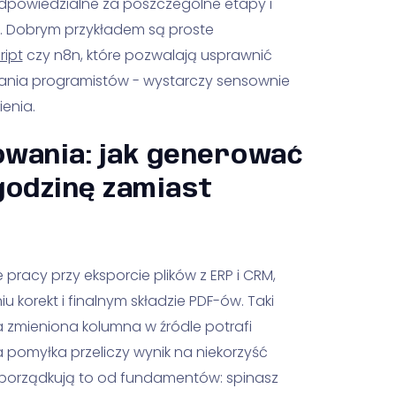
powiedzialne za poszczególne etapy i
ł. Dobrym przykładem są proste
ript
czy n8n, które pozwalają usprawnić
ania programistów - wystarczy sensownie
enia.
wania: jak generować
godzinę zamiast
racy przy eksporcie plików z ERP i CRM,
u korekt i finalnym składzie PDF-ów. Taki
dna zmieniona kolumna w źródle potrafi
 pomyłka przeliczy wynik na niekorzyść
 porządkują to od fundamentów: spinasz