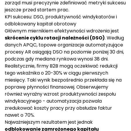
zarząd musi precyzynie zdefiniować metryki sukcesu
jeszcze przed startem prac.
KPI sukcesu: DSO, produktywność windykatorów i
odblokowany kapitał obrotowy
Głównym miernikiem efektywności wdrożenia jest
skrócenie cyklu rotacji należności (DSO)
. Według
danych
APQC
, topowe organizacje automatyzujące
procesy AR osiągają DSO na poziomie poniżej 30 dni,
podczas gdy mediana rynkowa wynosi 38 dni.
Realistycznie, firmy B2B mogą oczekiwać redukcji
tego wskaźnika o 20-30% w ciągu pierwszych
miesięcy. Taki wynik bezpośrednio przekłada się na
poprawę płynności finansowej. Obserwujemy
również wyraźny wzrost produktywności zespołu
windykacyjnego - automatyzacja pozwala
zredukować koszty pracy przy obsłudze faktur
nawet o 70%.
Najważniejszym rezultatem jest jednak
odblokowanie zamrożonego kapitału