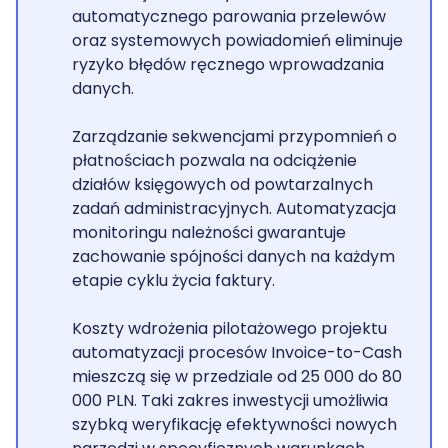
9. Gdzie szukać szybkich wygranych? Wybór
automatycznego parowania przelewów
procesów do automatyzacji fakturowania
oraz systemowych powiadomień eliminuje
ryzyko błędów ręcznego wprowadzania
10. Stos technologiczny: API, iPaaS i rola systemów
danych.
bankowych w automatyzacji płatności
11. Koszty i harmonogram: od pilotażu do
Zarządzanie sekwencjami przypomnień o
kompleksowej automatyzacji procesów w firmie
płatnościach pozwala na odciążenie
działów księgowych od powtarzalnych
12. Mierzenie zwrotu z inwestycji (ROI) i check-lista
zadań administracyjnych. Automatyzacja
wdrożeniowa dla CFO
monitoringu należności gwarantuje
zachowanie spójności danych na każdym
13. KPI sukcesu: DSO, produktywność windykatorów i
etapie cyklu życia faktury.
odblokowany kapitał obrotowy
14. 8 pytań przed startem projektu: check-lista dla
Koszty wdrożenia pilotażowego projektu
decydentów B2B
automatyzacji procesów Invoice-to-Cash
mieszczą się w przedziale od 25 000 do 80
15. Rozwój automatyzacji: jak iMakeable wspiera
000 PLN. Taki zakres inwestycji umożliwia
działy finansowe w doskonaleniu procesów?
szybką weryfikację efektywności nowych