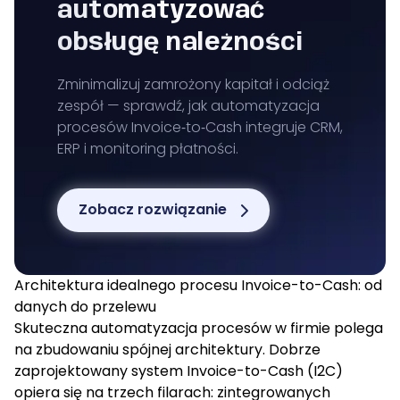
automatyzować
obsługę należności
Zminimalizuj zamrożony kapitał i odciąż
zespół — sprawdź, jak automatyzacja
procesów Invoice‑to‑Cash integruje CRM,
ERP i monitoring płatności.
Zobacz rozwiązanie
Architektura idealnego procesu Invoice-to-Cash: od
danych do przelewu
Skuteczna
automatyzacja procesów
w firmie polega
na zbudowaniu spójnej architektury. Dobrze
zaprojektowany system Invoice-to-Cash (I2C)
opiera się na trzech filarach: zintegrowanych