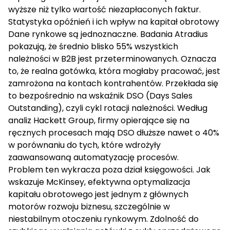
wyższe niż tylko wartość niezapłaconych faktur.
Statystyka opóźnień i ich wpływ na kapitał obrotowy
Dane rynkowe są jednoznaczne. Badania
Atradius
pokazują, że średnio blisko 55% wszystkich
należności w B2B jest przeterminowanych. Oznacza
to, że realna gotówka, która mogłaby pracować, jest
zamrożona na kontach kontrahentów. Przekłada się
to bezpośrednio na wskaźnik DSO (Days Sales
Outstanding), czyli cykl rotacji należności. Według
analiz
Hackett Group
, firmy opierające się na
ręcznych procesach mają DSO dłuższe nawet o 40%
w porównaniu do tych, które wdrożyły
zaawansowaną
automatyzację procesów
.
Problem ten wykracza poza dział księgowości. Jak
wskazuje
McKinsey
, efektywna optymalizacja
kapitału obrotowego jest jednym z głównych
motorów rozwoju biznesu, szczególnie w
niestabilnym otoczeniu rynkowym. Zdolność do