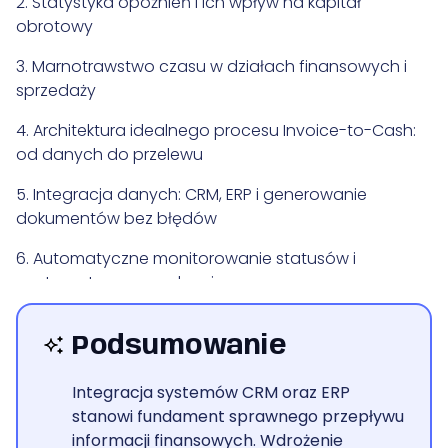
2. Statystyka opóźnień i ich wpływ na kapitał
obrotowy
3. Marnotrawstwo czasu w działach finansowych i
sprzedaży
4. Architektura idealnego procesu Invoice-to-Cash:
od danych do przelewu
5. Integracja danych: CRM, ERP i generowanie
dokumentów bez błędów
6. Automatyczne monitorowanie statusów i
zautomatyzowane dunning sequences
7. Zarządzanie sporami i automatyczna eskalacja
Podsumowanie
do działu sprzedaży
8. Wdrożenie i technologia: priorytetyzacja,
Integracja systemów CRM oraz ERP
narzędzia i budżet 25-80 tys. zł
stanowi fundament sprawnego przepływu
informacji finansowych. Wdrożenie