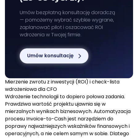
zamiast tylko liczyć wysłane maile.
przeterminowanych należności, czas reakcji
na spór) i przypisać odpowiedzialności w
Umów bezpłatną konsultację doradczą
zespołach finansów i sprzedaży. Ważne jest,
— pomożemy wybrać szybkie wygrane,
aby od razu myśleć o skalowaniu
zaplanować pilot i oszacować ROI
automatyzacji na kolejne procesy
wdrożenia w Twojej firmie.
finansowe. W skrócie: zanim kupisz
technologię, uporządkuj dane, procesy, role i
Umów konsultację
KPI, aby automatyzacja miała na czym
„usiąść”.
Mierzenie zwrotu z inwestycji (ROI) i check-lista
wdrożeniowa dla CFO
Wdrożenie technologii to dopiero połowa zadania.
Prawdziwa wartość projektu ujawnia się w
mierzalnych wynikach biznesowych.
Automatyzacja
procesu Invoice-to-Cash
jest narzędziem do
poprawy najważniejszych wskaźników finansowych i
operacyjnych, a nie celem samym w sobie. Dlatego