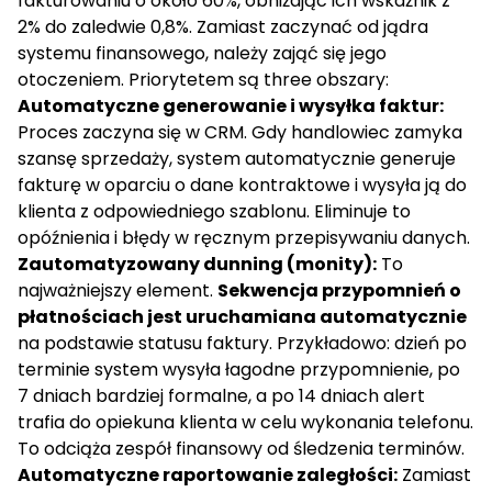
fakturowaniu o około 60%, obniżając ich wskaźnik z
2% do zaledwie 0,8%. Zamiast zaczynać od jądra
systemu finansowego, należy zająć się jego
otoczeniem. Priorytetem są three obszary:
Automatyczne generowanie i wysyłka faktur:
Proces zaczyna się w CRM. Gdy handlowiec zamyka
szansę sprzedaży, system automatycznie generuje
fakturę w oparciu o dane kontraktowe i wysyła ją do
klienta z odpowiedniego szablonu. Eliminuje to
opóźnienia i błędy w ręcznym przepisywaniu danych.
Zautomatyzowany dunning (monity):
To
najważniejszy element.
Sekwencja przypomnień o
płatnościach jest uruchamiana automatycznie
na podstawie statusu faktury. Przykładowo: dzień po
terminie system wysyła łagodne przypomnienie, po
7 dniach bardziej formalne, a po 14 dniach alert
trafia do opiekuna klienta w celu wykonania telefonu.
To odciąża zespół finansowy od śledzenia terminów.
Automatyczne raportowanie zaległości:
Zamiast