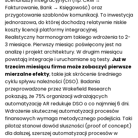
scenariuszy integracyjnych (np. CRM →
Fakturowanie, Bank → Księgowość) oraz
przygotowanie szablonów komunikacji. To inwestycja
jednorazowa, do której dochodzą relatywnie niskie
koszty licencji platformy integracyjnej.
Realistyczny harmonogram takiego wdrożenia to 2-
3 miesiące. Pierwszy miesiąc poświęcony jest na
analizę i projekt architektury. W drugim miesiącu
powstają integracje i uruchamiane są testy.
Już w
trzecim miesiącu firma może zobaczyć pierwsze
mierzalne efekty
, takie jak skrócenie średniego
cyklu spływu należności (DSO). Badania
przeprowadzone przez
Wakefield Research
pokazują, że 75% organizacji wdrażających
automatyzację AR redukuje DSO o co najmniej 6 dni.
Wdrożenie skutecznej
automatyzacji procesów
finansowych
wymaga metodycznego podejścia. Taki
pilotaż stanowi dowód słuszności (proof of concept)
dla dalszej, szerszej automatyzacji procesów w