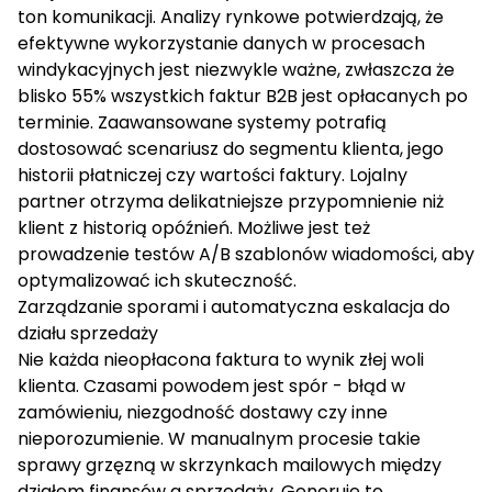
ton komunikacji. Analizy rynkowe potwierdzają, że
efektywne
wykorzystanie danych w procesach
windykacyjnych jest niezwykle ważne, zwłaszcza że
blisko
55% wszystkich faktur B2B jest opłacanych po
terminie
. Zaawansowane systemy potrafią
dostosować scenariusz do segmentu klienta, jego
historii płatniczej czy wartości faktury. Lojalny
partner otrzyma delikatniejsze przypomnienie niż
klient z historią opóźnień. Możliwe jest też
prowadzenie testów A/B szablonów wiadomości, aby
optymalizować ich skuteczność.
Zarządzanie sporami i automatyczna eskalacja do
działu sprzedaży
Nie każda nieopłacona faktura to wynik złej woli
klienta. Czasami powodem jest spór - błąd w
zamówieniu, niezgodność dostawy czy inne
nieporozumienie. W manualnym procesie takie
sprawy grzęzną w skrzynkach mailowych między
działem finansów a sprzedaży. Generuje to