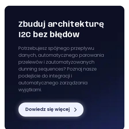
Zbuduj architekturę
I2C bez błędów
Potrzebujesz spójnego przepływu
danych, automatycznego parowania
przelewów i zautomatyzowanych
dunning sequences? Poznaj nasze
podejście do integracji i
automatycznego zarządzania
wyjątkami.
Dowiedz się więcej