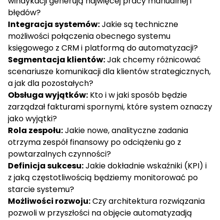
windykacji generują najwięcej pracy manualnej i
błędów?
Integracja systemów:
Jakie są techniczne
możliwości połączenia obecnego systemu
księgowego z CRM i platformą do automatyzacji?
Segmentacja klientów:
Jak chcemy różnicować
scenariusze komunikacji dla klientów strategicznych,
a jak dla pozostałych?
Obsługa wyjątków:
Kto i w jaki sposób będzie
zarządzał fakturami spornymi, które system oznaczy
jako wyjątki?
Rola zespołu:
Jakie nowe, analityczne zadania
otrzyma zespół finansowy po odciążeniu go z
powtarzalnych czynności?
Definicja sukcesu:
Jakie dokładnie wskaźniki (KPI) i
z jaką częstotliwością będziemy monitorować po
starcie systemu?
Możliwości rozwoju:
Czy architektura rozwiązania
pozwoli w przyszłości na objęcie automatyzadją