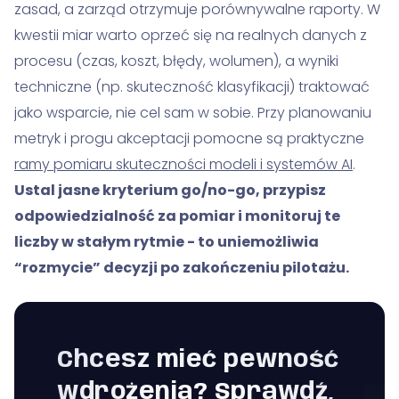
zasad, a zarząd otrzymuje porównywalne raporty. W
kwestii miar warto oprzeć się na realnych danych z
procesu (czas, koszt, błędy, wolumen), a wyniki
techniczne (np. skuteczność klasyfikacji) traktować
jako wsparcie, nie cel sam w sobie. Przy planowaniu
metryk i progu akceptacji pomocne są praktyczne
ramy pomiaru skuteczności modeli i systemów AI
.
Ustal jasne kryterium go/no-go, przypisz
odpowiedzialność za pomiar i monitoruj te
liczby w stałym rytmie - to uniemożliwia
“rozmycie” decyzji po zakończeniu pilotażu.
Chcesz mieć pewność
wdrożenia? Sprawdź,