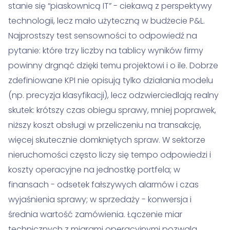
stanie się “piaskownicą IT” - ciekawą z perspektywy
technologii, lecz mało użyteczną w budżecie P&L.
Najprostszy test sensowności to odpowiedź na
pytanie: które trzy liczby na tablicy wyników firmy
powinny drgnąć dzięki temu projektowi i o ile. Dobrze
zdefiniowane KPI nie opisują tylko działania modelu
(np. precyzja klasyfikacji), lecz odzwierciedlają realny
skutek: krótszy czas obiegu sprawy, mniej poprawek,
niższy koszt obsługi w przeliczeniu na transakcję,
więcej skutecznie domkniętych spraw. W sektorze
nieruchomości często liczy się tempo odpowiedzi i
koszty operacyjne na jednostkę portfela; w
finansach - odsetek fałszywych alarmów i czas
wyjaśnienia sprawy; w sprzedaży - konwersja i
średnia wartość zamówienia. Łączenie miar
technicznych z miarami operacyjnymi pozwala