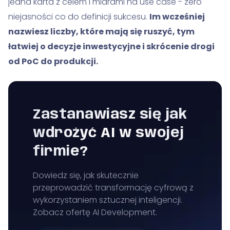
jedna karta z celem i miarami na use case - zero
niejasności co do definicji sukcesu.
Im wcześniej
nazwiesz liczby, które mają się ruszyć, tym
łatwiej o decyzje inwestycyjne i skrócenie drogi
od PoC do produkcji.
Zastanawiasz się jak
wdrożyć AI w swojej
firmie?
Dowiedz się, jak skutecznie
przeprowadzić transformację cyfrową z
wykorzystaniem sztucznej inteligencji.
Zobacz ofertę AI Development.