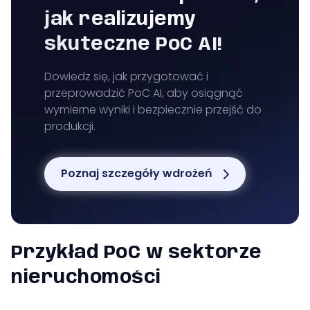
jak realizujemy
skuteczne PoC AI!
Dowiedz się, jak przygotować i
przeprowadzić PoC AI, aby osiągnąć
wymierne wyniki i bezpiecznie przejść do
produkcji.
Poznaj szczegóły wdrożeń
Przykład PoC w sektorze
nieruchomości