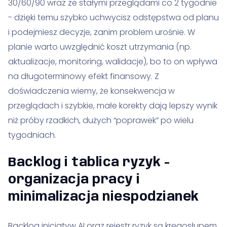
30/60/90 wraz ze stałymi przeglądami co 2 tygodnie
- dzięki temu szybko uchwycisz odstępstwa od planu
i podejmiesz decyzje, zanim problem urośnie. W
planie warto uwzględnić koszt utrzymania (np.
aktualizacje, monitoring, walidacje), bo to on wpływa
na długoterminowy efekt finansowy. Z
doświadczenia wiemy, że konsekwencja w
przeglądach i szybkie, małe korekty dają lepszy wynik
niż próby rzadkich, dużych “poprawek” po wielu
tygodniach.
Backlog i tablica ryzyk -
organizacja pracy i
minimalizacja niespodzianek
Backlog inicjatyw AI oraz rejestr ryzyk są kręgosłupem