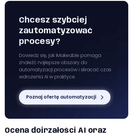
Chcesz szybciej
zautomatyzować
procesy?
Dowiedz się, jak iMakeable pomaga
znaleźć najlepsze obszary do
automatyzacji procesów i skracać czas
wdrożenia AI w praktyce.
Poznaj ofertę automatyzacji
Ocena dojrzałości AI oraz