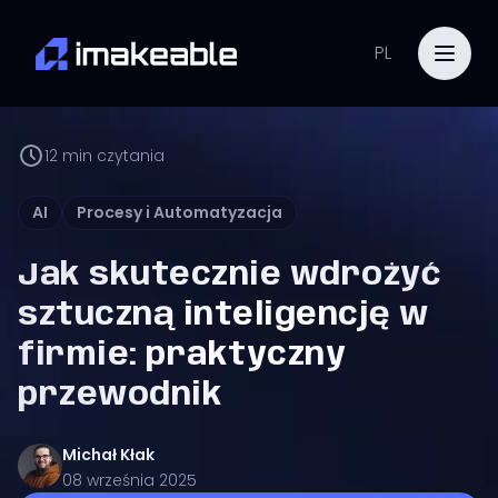
PL
12
min czytania
AI
Procesy i Automatyzacja
Jak skutecznie wdrożyć
sztuczną inteligencję w
firmie: praktyczny
przewodnik
Michał
Kłak
08 września 2025