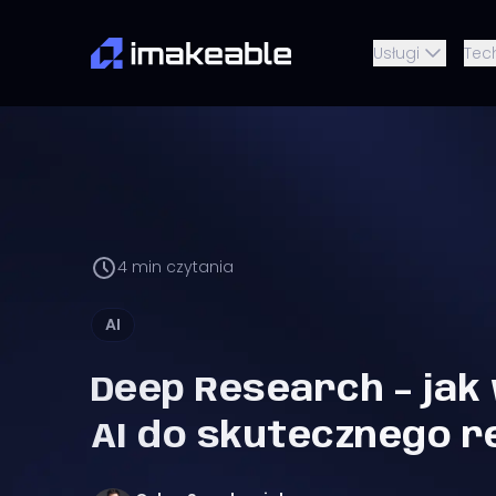
Usługi
Tec
4
min czytania
AI
Deep Research – jak
AI do skutecznego 