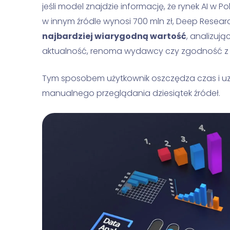
jeśli model znajdzie informację, że rynek AI w Po
w innym źródle wynosi 700 mln zł, Deep Resea
najbardziej wiarygodną wartość
, analizują
aktualność, renoma wydawcy czy zgodność z i
Tym sposobem użytkownik oszczędza czas i u
manualnego przeglądania dziesiątek źródeł.