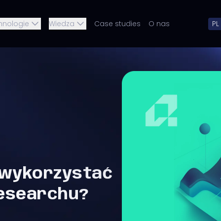
hnologie
Wiedza
Case studies
O nas
PL
 wykorzystać
researchu?