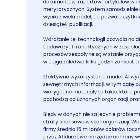
dokumentów, raportów i artykułów w ce
merytorycznych. System samodzielnie i
wyniki z wielu źródeł, co pozwala użyt
dziesiątek publikacji.
Wdrażanie tej technologii pozwala na
badawczych i analitycznych w zespoła
procesów zespoły te są w stanie przy
w ciągu zaledwie kilku godzin zamiast t
Efektywne wykorzystanie modeli AI wym
zewnętrznych informacji, w tym datę pub
wiarygodne materiały to takie, które p
pochodzą od uznanych organizacji bra
Błędy w danych nie są jedynie proble
straty finansowe w skali organizacji. W
firmy średnio 15 milionów dolarów roczn
przez AI kluczowe narzędzie ochrony w