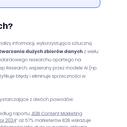
ch?
zy informacji, wykorzystująca sztuczną
etwarzania dużych zbiorów danych
z wielu
tandardowego researchu opartego na
ep Research, wspierany przez modele AI (np.
ikuje błędy i eliminuje sprzeczności w
ewystarczające z dwóch powodów:
dług raportu „
B2B Content Marketing
or 2024
” aż 57% marketerów B2B wskazuje