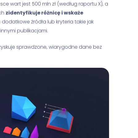
lsce wart jest 500 mln zł (według raportu X), a
rch
zidentyfikuje różnicę i wskaże
c dodatkowe źródła lub kryteria takie jak
nnymi publikacjami.
zyskuje sprawdzone, wiarygodne dane bez