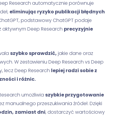
eep Research automatycznie porównuje
deł,
eliminując ryzyko publikacji błędnych
 ChatGPT, podstawowy ChatGPT podaje
t z aktywnym Deep Research
precyzyjnie
wala
szybko sprawdzić,
jakie dane oraz
owych. W zestawieniu Deep Research vs Deep
y, lecz Deep Research
lepiej radzi sobie z
ści i różnic.
Research umożliwia
szybkie przygotowanie
bez manualnego przeszukiwania źródeł. Dzięki
odzin,
zamiast dni
, dostarczyć wartościowy