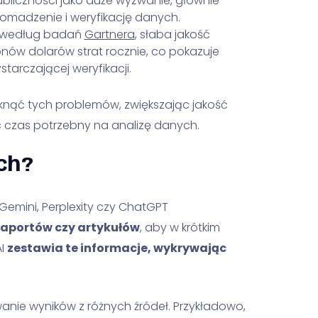
ubliczności jako duże wyzwanie, głównie
omadzenie i weryfikację danych.
według badań
Gartnera
, słaba jakość
onów dolarów strat rocznie, co pokazuje
tarczającej weryfikacji.
nąć tych problemów, zwiększając jakość
 czas potrzebny na analizę danych.
ch?
 Gemini, Perplexity czy ChatGPT
raportów czy artykułów
, aby w krótkim
AI
zestawia te informacje, wykrywając
anie wyników z różnych źródeł. Przykładowo,