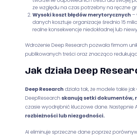
tworzenie odpowiednich treści dla swojej p
ze względu na czas potrzebny na ręczne gr
Wysoki koszt błędów merytorycznych
– 
danych kosztuje organizacje średnio 15 mili
realne konsekwencje niedokładnej lub niewys
Wdrożenie Deep Research pozwala firmom unik
publikowanych treści oraz znacząco redukując
Jak działa Deep Resear
Deep Research
działa tak, że modele takie jak
DeepResearch
skanują setki dokumentów, 
czasie wyodrębnić kluczowe dane. Następnie 
rozbieżności lub niezgodności.
AI eliminuje sprzeczne dane poprzez porównyw