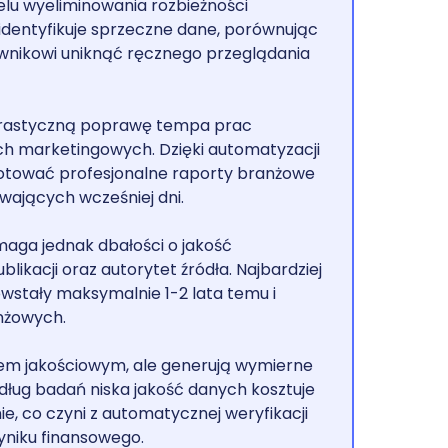
lu wyeliminowania rozbieżności
dentyfikuje sprzeczne dane, porównując
kownikowi uniknąć ręcznego przeglądania
 drastyczną poprawę tempa prac
ch marketingowych. Dzięki automatyzacji
gotować profesjonalne raporty branżowe
rwających wcześniej dni.
aga jednak dbałości o jakość
likacji oraz autorytet źródła. Najbardziej
owstały maksymalnie 1-2 lata temu i
nżowych.
mem jakościowym, ale generują wymierne
edług badań niska jakość danych kosztuje
ie, co czyni z automatycznej weryfikacji
yniku finansowego.