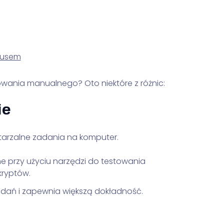
ousem
towania manualnego? Oto niektóre z różnic:
ie
tarzalne zadania na komputer.
 przy użyciu narzędzi do testowania
kryptów.
adań i zapewnia większą dokładność.