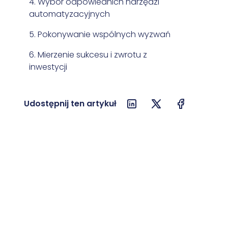
4. Wybór odpowiednich narzędzi
automatyzacyjnych
5. Pokonywanie wspólnych wyzwań
6. Mierzenie sukcesu i zwrotu z
inwestycji
7. Przyszłe trendy i innowacje
Udostępnij ten artykuł
8. Podsumowanie