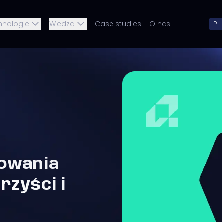
hnologie
Wiedza
Case studies
O nas
PL
owania
zyści i