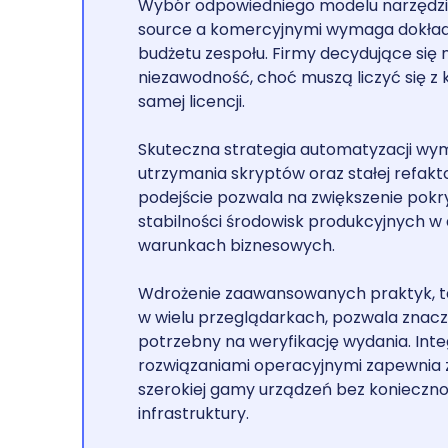
Wybór odpowiedniego modelu narzędzi
source a komercyjnymi wymaga dokładne
budżetu zespołu. Firmy decydujące się
niezawodność, choć muszą liczyć się z
samej licencji.
Skuteczna strategia automatyzacji wy
utrzymania skryptów oraz stałej refakt
podejście pozwala na zwiększenie pokry
stabilności środowisk produkcyjnych w
warunkach biznesowych.
Wdrożenie zaawansowanych praktyk, ta
w wielu przeglądarkach, pozwala znac
potrzebny na weryfikację wydania. Int
rozwiązaniami operacyjnymi zapewnia
szerokiej gamy urządzeń bez konieczn
infrastruktury.